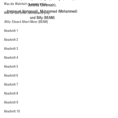
Was die Wahrheit zu sagen weiss
Jeremia (Jeremiah),
Jmmanuel (Immanuel), Muhammad (Mohammed) 
Was für das Dritte Jahrtausend prop
und Billy (BEAM)
‹Billy› Eduard Albert Meier [BEAM]
Abschnitt 1
Abschnitt 2
Abschnitt 3
Abschnitt 4
Abschnitt 5
Abschnitt 6
Abschnitt 7
Abschnitt 8
Abschnitt 9
Abschnitt 10