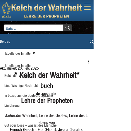
Beitrag
Tabelle der Inhalte
Tabelle der Inhalte
Aktualisiert:
23. Feb. 2025
* 
Kelch der Wahrheit
*
Kelch der Wahrheit
buch
Eine Wichtige Nachricht
der gesamten
In bezug auf die deutsche Sprache
Lehre der Propheten
Einführung
Lehre der Wahrheit, Lehre des Geistes, Lehre des L
Vorwort
ebens von
Gut oder Böse – was ist des Mensche
Henoch (Enoch), Elia (Elijah), Jesaja (Isaiah), 