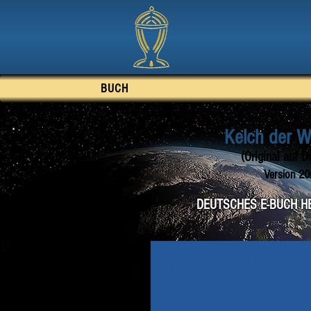
BUCH
Kelch der W
(Original auf D
Version 20
DEUTSCHES E-BUCH 