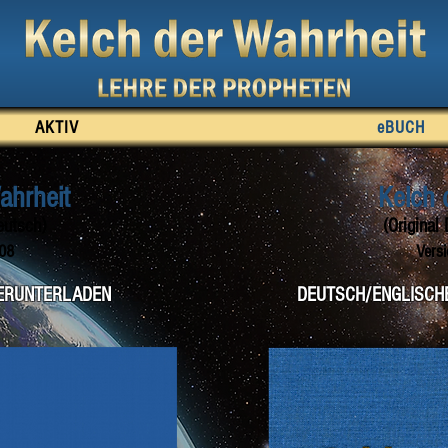
AKTIV
eBUCH
ahrheit
Kelch 
eutsch)
(Original
08
Vers
HERUNTERLADEN
DEUTSCH/ENGLISCH