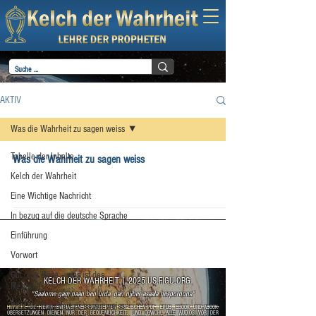
AKTIV
Was die Wahrheit zu sagen weiss
Tabelle der Inhalte
Was die Wahrheit zu sagen weiss
Kelch der Wahrheit
Eine Wichtige Nachricht
In bezug auf die deutsche Sprache
Einführung
Vorwort
Gut oder Böse – was ist des
KELCH DER WAHRHEIT
|
2025 US.FIGU.ORG
Mensche
"Saalome gam naan ben urda, gan njjber asaala hesporoona"
Was die Wahrheit zu sagen weiss
HINWEIS:
DIE HIERIN ENTHALTENEN ERNEUERTEN ENGLISCHEN PDF-, EPUB-, EBOOK- UND ABOOK-
ÜBERSETZUNGEN DIENEN NUR DER BEQUEMLICHKEIT, UND OBWOHL ALLE AUDIOS VOR DER