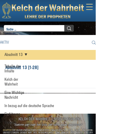
AKTIV
Abschnitt 13
Tabelle der
Abschnitt 13 [1-28]
Inhalte
Kelch der
Wahrheit
Eine Wichtige
Nachricht
In bezug auf die deutsche Sprache
Einführung
KELCH DER WAHRHEIT
|
2025 US.FIGU.ORG
Vorwort
"Saalome gam naan ben urda, gan njjber asaala hesporoona"
Gut oder Böse
HINWEIS:
DIE HIERIN ENTHALTENEN ERNEUERTEN ENGLISCHEN PDF-, EPUB-, EBOOK- UND ABOOK-
ÜBERSETZUNGEN DIENEN NUR DER BEQUEMLICHKEIT, UND OBWOHL ALLE AUDIOS VOR DER