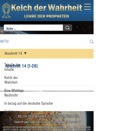
AKTIV
Abschnitt 14
Tabelle der
Abschnitt 14 [1-28]
Inhalte
Kelch der
Wahrheit
Eine Wichtige
Nachricht
In bezug auf die deutsche Sprache
Einführung
KELCH DER WAHRHEIT
|
2025 US.FIGU.ORG
Vorwort
"Saalome gam naan ben urda, gan njjber asaala hesporoona"
Gut oder Böse
HINWEIS:
DIE HIERIN ENTHALTENEN ERNEUERTEN ENGLISCHEN PDF-, EPUB-, EBOOK- UND ABOOK-
ÜBERSETZUNGEN DIENEN NUR DER BEQUEMLICHKEIT, UND OBWOHL ALLE AUDIOS VOR DER