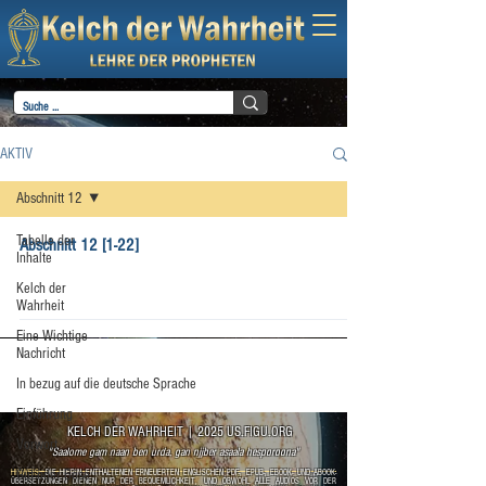
AKTIV
Abschnitt 12
Tabelle der
Abschnitt 12 [1-22]
Inhalte
Kelch der
Wahrheit
Eine Wichtige
Nachricht
In bezug auf die deutsche Sprache
Einführung
KELCH DER WAHRHEIT
|
2025 US.FIGU.ORG
Vorwort
"Saalome gam naan ben urda, gan njjber asaala hesporoona"
Gut oder Böse
HINWEIS:
DIE HIERIN ENTHALTENEN ERNEUERTEN ENGLISCHEN PDF-, EPUB-, EBOOK- UND ABOOK-
ÜBERSETZUNGEN DIENEN NUR DER BEQUEMLICHKEIT, UND OBWOHL ALLE AUDIOS VOR DER