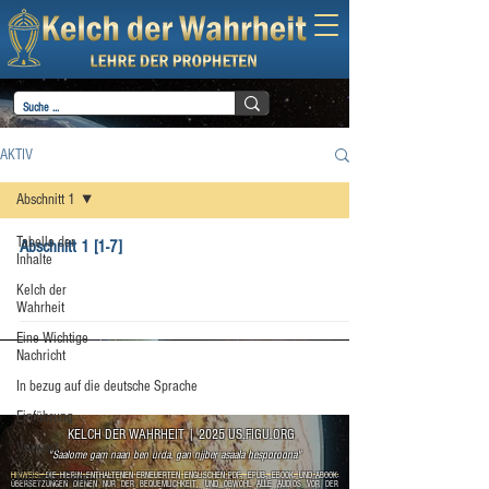
AKTIV
Abschnitt 1
Tabelle der
Abschnitt 1 [1-7]
Inhalte
Kelch der
Wahrheit
Eine Wichtige
Nachricht
In bezug auf die deutsche Sprache
Einführung
KELCH DER WAHRHEIT
|
2025 US.FIGU.ORG
Vorwort
"Saalome gam naan ben urda, gan njjber asaala hesporoona"
Gut oder Böse
HINWEIS:
DIE HIERIN ENTHALTENEN ERNEUERTEN ENGLISCHEN PDF-, EPUB-, EBOOK- UND ABOOK-
ÜBERSETZUNGEN DIENEN NUR DER BEQUEMLICHKEIT, UND OBWOHL ALLE AUDIOS VOR DER