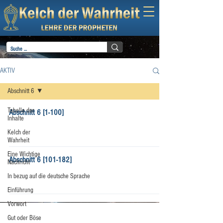
AKTIV
Abschnitt 6
Tabelle der
Abschnitt 6 [1-100]
Inhalte
Kelch der
Wahrheit
Eine Wichtige
Abschnitt 6 [101-182]
Nachricht
In bezug auf die deutsche Sprache
Einführung
Vorwort
Gut oder Böse