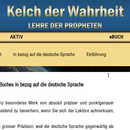
AKTIV
eBUCH
t
In bezug auf die deutsche Sprache
Einführung
e Wahrheit zu sagen weiss
Was für das Dritte Jahrtausend prop
Buches in bezug auf die deutsche Sprache
tt 2
Abschnitt 3
Abschnitt 4
Abschnitt 5
anz besonderes Werk von absolut präziser und punktgenauer 
heidend zu bereichern, wenn Sie sich der Lektüre aufmerksam, 
Abschnitt 10
Abschnitt 11
Abschnitt 12
rosser Präzision, weil die deutsche Sprache gegenwärtig als 