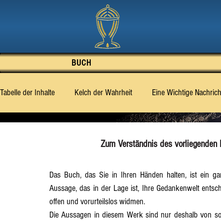
BUCH
Tabelle der Inhalte
Kelch der Wahrheit
Eine Wichtige Nachrich
Vorwort
Gut oder Böse – was ist des Mensche
Was di
Zum Verständnis des vorliegenden 
‹Billy› Eduard Albert Meier [BEAM]
Abschnitt 1
Abschni
Das Buch, das Sie in Ihren Händen halten, ist ein g
Aussage, das in der Lage ist, Ihre Gedankenwelt entsc
offen und vorurteilslos widmen.
Abschnitt 6
Abschnitt 7
Abschnitt 8
Abschnitt 9
Die Aussagen in diesem Werk sind nur deshalb von so g