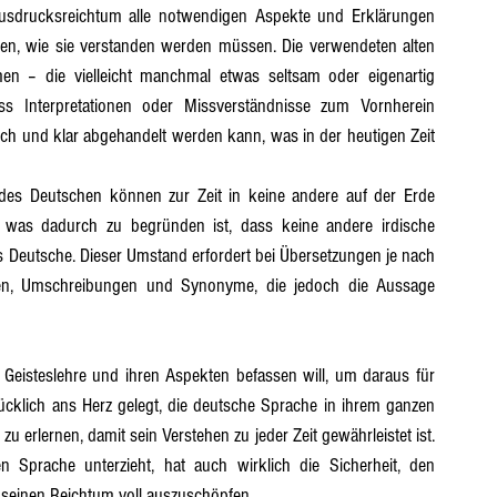
 Ausdrucksreichtum alle notwendigen Aspekte und Erklärungen 
en, wie sie verstanden werden müssen. Die verwendeten alten 
t 16
Abschnitt 17
Abschnitt 18
Abschnitt 19
en – die vielleicht manchmal etwas seltsam oder eigenartig 
 Interpretationen oder Missverständnisse zum Vornherein 
h und klar abgehandelt werden kann, was in der heutigen Zeit 
des Deutschen können zur Zeit in keine andere auf der Erde 
, was dadurch zu begründen ist, dass keine andere irdische 
 Deutsche. Dieser Umstand erfordert bei Übersetzungen je nach 
en, Umschreibungen und Synonyme, die jedoch die Aussage 
Geisteslehre und ihren Aspekten befassen will, um daraus für 
cklich ans Herz gelegt, die deutsche Sprache in ihrem ganzen 
u erlernen, damit sein Verstehen zu jeder Zeit gewährleistet ist. 
Sprache unterzieht, hat auch wirklich die Sicherheit, den 
 seinen Reichtum voll auszuschöpfen.