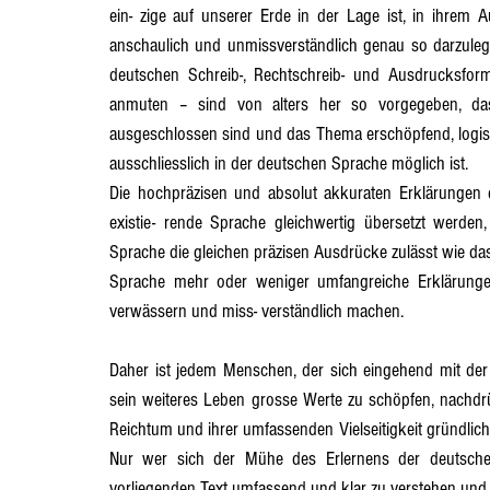
ein- zige auf unserer Erde in der Lage ist, in ihrem
anschaulich und unmissverständlich genau so darzuleg
Abschnitt 13
Abschnitt 14
Abschnitt 15
Abschnit
deutschen Schreib-, Rechtschreib- und Ausdrucksform
anmuten – sind von alters her so vorgegeben, dass
ausgeschlossen sind und das Thema erschöpfend, logisc
Abschnitt 20
Abschnitt 21
ausschliesslich in der deutschen Sprache möglich ist.
Die hochpräzisen und absolut akkuraten Erklärungen 
existie- rende Sprache gleichwertig übersetzt werden
Sprache die gleichen präzisen Ausdrücke zulässt wie das
Sprache mehr oder weniger umfangreiche Erklärung
verwässern und miss- verständlich machen.
Daher ist jedem Menschen, der sich eingehend mit der 
sein weiteres Leben grosse Werte zu schöpfen, nachdrü
Reichtum und ihrer umfassenden Vielseitigkeit gründlich z
Nur wer sich der Mühe des Erlernens der deutschen 
vorliegenden Text umfassend und klar zu verstehen und