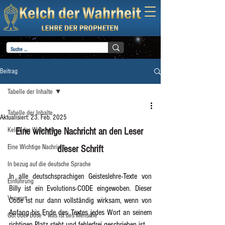
Beitrag
Tabelle der Inhalte
Tabelle der Inhalte
Aktualisiert:
23. Feb. 2025
Kelch der Wahrheit
Eine wichtige Nachricht an den Leser 
Eine Wichtige Nachricht
dieser Schrift
In bezug auf die deutsche Sprache
In alle deutschsprachigen Geisteslehre-Texte von 
Einführung
Billy ist ein Evolutions-CODE eingewoben. Dieser 
Vorwort
Code ist nur dann vollständig wirksam, wenn von 
Anfang bis Ende des Textes jedes Wort an seinem 
Gut oder Böse – was ist des Mensche
richtigen Platz steht und fehlerfrei geschrieben ist.