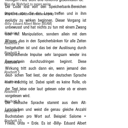
Was die Wahrheit zu sagen weiss
Der Code löst von den Speicherbank-Bereichen 
Impulse aus, die den Leser treffen und in ihm 
Was für das Dritte Jahrtausend prop
evolutiv zu wirken beginnen. Dieser Vorgang ist 
‹Billy› Eduard Albert Meier [BEAM]
unbewusst und hat nichts zu tun mit einem Zwang 
Abschnitt 1
oder mit Manipulation, sondern allein mit dem 
Wissen, das in den Speicherbänken für alle Zeiten 
Abschnitt 2
festgehalten ist und das bei der Auslösung durch 
Abschnitt 3
entsprechende Impulse sehr langsam wieder ins 
Bewusstsein durchzudringen beginnt. Diese 
Abschnitt 4
Wirkung tritt auch dann ein, wenn jemand den 
Abschnitt 5
deut- schen Text liest, der der deutschen Sprache 
nicht mächtig ist. Dabei spielt es keine Rolle, ob 
Abschnitt 6
der Text leise oder laut gelesen oder ob er einem 
Abschnitt 7
vorgelesen wird.
Abschnitt 8
Die deutsche Sprache stammt aus dem Alt-
Lyranischen und weist die genau gleiche Anzahl 
Abschnitt 9
Buchstaben pro Wort auf. Beispiel: Salome = 
Abschnitt 10
Friede, Urda = Erde. Es ist ‹Billy› Eduard Albert 