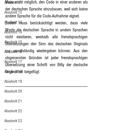
Meier nicht möglich, den Code in einer anderen als 
Abschnitt 11
der deutschen Sprache einzubauen, weil sich keine 
Abschnitt 12
andere Sprache für die Code-Aufnahme eignet.
Abschnitt 13
Zudem muss berücksichtigt werden, dass viele 
Worte der deutschen Sprache in andern Sprachen 
Abschnitt 14
nicht existieren, weshalb alle fremdsprachigen 
Abschnitt 15
Übersetzungen den Sinn des deutschen Originals 
nur unvollständig wiedergeben können. Aus den 
Abschnitt 16
obgenannten Gründen ist jeder fremdsprachigen 
Abschnitt 17
Übersetzung einer Schrift von Billy der deutsche 
Originaltext beigefügt.
Abschnitt 18
Abschnitt 19
Abschnitt 20
Abschnitt 21
Abschnitt 22
Abschnitt 23