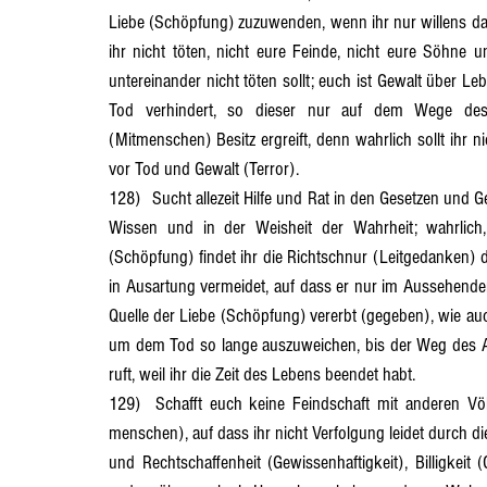
Liebe (Schöpfung) zuzuwenden, wenn ihr nur willens dafür
ihr nicht töten, nicht eure Feinde, nicht eure Söhne 
untereinander nicht töten sollt; euch ist Gewalt über L
Tod verhindert, so dieser nur auf dem Wege des 
(Mitmenschen) Besitz ergreift, denn wahrlich sollt ihr 
vor Tod und Gewalt (Terror).
128)	Sucht allezeit Hilfe und Rat in den Gesetzen und Geboten der Quelle der Liebe (Schöpfung) und seid stand- haft im 
Wissen und in der Weisheit der Wahrheit; wahrlich,
(Schöpfung) findet ihr die Richtschnur (Leitgedanken) 
in Ausartung vermeidet, auf dass er nur im Aussehende
Quelle der Liebe (Schöpfung) vererbt (gegeben), wie auc
um dem Tod so lange auszuweichen, bis der Weg des Au
ruft, weil ihr die Zeit des Lebens beendet habt.
129)	Schafft euch keine Feindschaft mit anderen Völkern wie auch nicht unter Euresgleichen (Nächsten und Mit- 
menschen), auf dass ihr nicht Verfolgung leidet durch d
und Rechtschaffenheit (Gewissenhaftigkeit), Billigkeit (