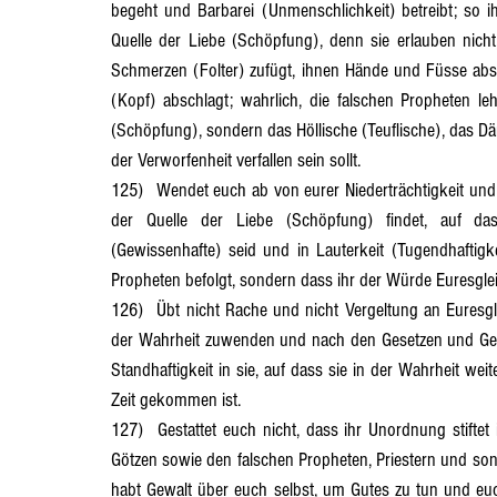
begeht und Barbarei (Unmenschlichkeit) betreibt; so ih
Quelle der Liebe (Schöpfung), denn sie erlauben nicht
Schmerzen (Folter) zufügt, ihnen Hände und Füsse absch
(Kopf) abschlagt; wahrlich, die falschen Propheten le
(Schöpfung), sondern das Höllische (Teuflische), das D
der Verworfenheit verfallen sein sollt.
125)	Wendet euch ab von eurer Niederträchtigkeit und seht, dass ihr den Weg zur Wahrheit der Gesetze und Ge- bote 
der Quelle der Liebe (Schöpfung) findet, auf das
(Gewissenhafte) seid und in Lauterkeit (Tugendhaftigkei
Propheten befolgt, sondern dass ihr der Würde Euresgl
126)	Übt nicht Rache und nicht Vergeltung an Euresgleichen (Mitmenschen), wenn sie sich den Zeichen (Beweisen) 
der Wahrheit zuwenden und nach den Gesetzen und Gebot
Standhaftigkeit in sie, auf dass sie in der Wahrheit we
Zeit gekommen ist.
127)	Gestattet euch nicht, dass ihr Unordnung stiftet im Land und unter dem Volk oder dass ihr euch Göttern und 
Götzen sowie den falschen Propheten, Priestern und sons
habt Gewalt über euch selbst, um Gutes zu tun und eu