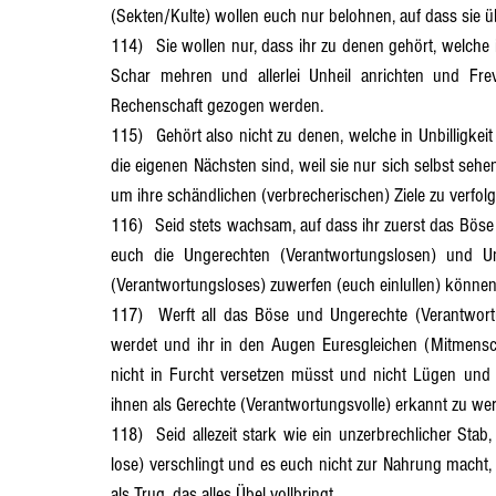
(Sekten/Kulte) wollen euch nur belohnen, auf dass sie 
114)	Sie wollen nur, dass ihr zu denen gehört, welche ihresgleichen (gleich wie sie) sind, auf dass sie durch euch ihre 
Schar mehren und allerlei Unheil anrichten und Fre
Rechenschaft gezogen werden.
115)	Gehört also nicht zu denen, welche in Unbilligkeit (Ungerechtigkeit) und Unrechenschaft (Gewissenlosigkeit) sich 
die eigenen Nächsten sind, weil sie nur sich selbst sehen
um ihre schändlichen (verbrecherischen) Ziele zu verfolg
116)	Seid stets wachsam, auf dass ihr zuerst das Böse und Ungerechte (Verantwortungslose) weit von euch werft, ehe 
euch die Ungerechten (Verantwortungslosen) und Un
(Verantwortungsloses) zuwerfen (euch einlullen) können
117)	Werft all das Böse und Ungerechte (Verantwortungslose) weit von euch, auf dass ihr nicht davon bezaubert 
werdet und ihr in den Augen Euresgleichen (Mitmensche
nicht in Furcht versetzen müsst und nicht Lügen und
ihnen als Gerechte (Verantwortungsvolle) erkannt zu we
118)	Seid allezeit stark wie ein unzerbrechlicher Stab, auf dass ihr nicht das Böse und Ungerechte (Verantwortungs- 
lose) verschlingt und es euch nicht zur Nahrung macht,
als Trug, das alles Übel vollbringt.