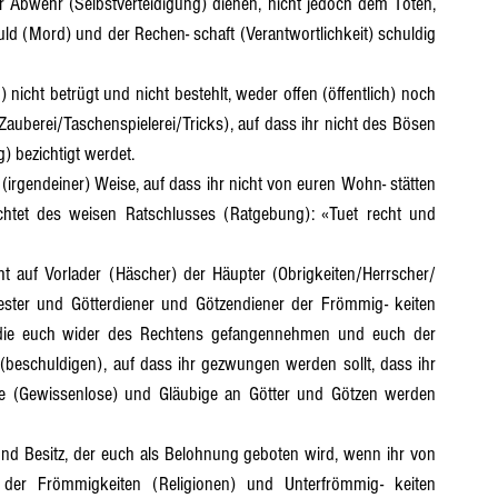
er Abwehr (Selbstverteidigung) dienen, nicht jedoch dem Töten, 
uld (Mord) und der Rechen- schaft (Verantwortlichkeit) schuldig 
uberei/Taschenspielerei/Tricks), auf dass ihr nicht des Bösen 
 bezichtigt werdet.
htet des weisen Ratschlusses (Ratgebung): «Tuet recht und 
ster und Götterdiener und Götzendiener der Frömmig- keiten 
, die euch wider des Rechtens gefangennehmen und euch der 
(beschuldigen), auf dass ihr gezwungen werden sollt, dass ihr 
e (Gewissenlose) und Gläubige an Götter und Götzen werden 
 der Frömmigkeiten (Religionen) und Unterfrömmig- keiten 