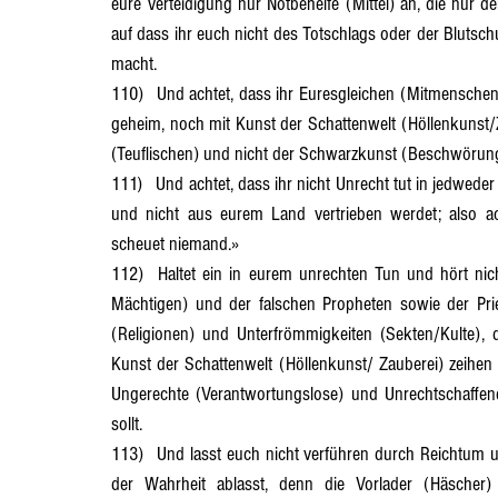
eure Verteidigung nur Notbehelfe (Mittel) an, die nur d
auf dass ihr euch nicht des Totschlags oder der Blutsch
macht.
110)	Und achtet, dass ihr Euresgleichen (Mitmenschen) nicht betrügt und nicht bestehlt, weder offen (öffentlich) noch 
geheim, noch mit Kunst der Schattenwelt (Höllenkunst/Za
(Teuflischen) und nicht der Schwarzkunst (Beschwörung)
111)	Und achtet, dass ihr nicht Unrecht tut in jedweder (irgendeiner) Weise, auf dass ihr nicht von euren Wohn- stätten 
und nicht aus eurem Land vertrieben werdet; also ac
scheuet niemand.»
112)	Haltet ein in eurem unrechten Tun und hört nicht auf Vorlader (Häscher) der Häupter (Obrigkeiten/Herrscher/ 
Mächtigen) und der falschen Propheten sowie der Prie
(Religionen) und Unterfrömmigkeiten (Sekten/Kulte)
Kunst der Schattenwelt (Höllenkunst/ Zauberei) zeihen 
Ungerechte (Verantwortungslose) und Unrechtschaffen
sollt.
113)	Und lasst euch nicht verführen durch Reichtum und Besitz, der euch als Belohnung geboten wird, wenn ihr von 
der Wahrheit ablasst, denn die Vorlader (Häscher)