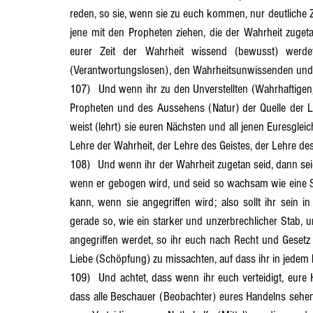
reden, so sie, wenn sie zu euch kommen, nur deutliche Z
jene mit den Propheten ziehen, die der Wahrheit zugetan
eurer Zeit der Wahrheit wissend (bewusst) werde
(Verantwortungslosen), den Wahrheitsunwissenden und
107)	Und wenn ihr zu den Unverstellten (Wahrhaftigen/Wahrheitsliebenden) gehört und ihr die Zeichen (Beweise) der 
Propheten und des Aussehens (Natur) der Quelle der L
weist (lehrt) sie euren Nächsten und all jenen Euresgle
Lehre der Wahrheit, der Lehre des Geistes, der Lehre de
108)	Und wenn ihr der Wahrheit zugetan seid, dann seid es in Stärke und nicht wie ein schwacher Stab, der zer- bricht, 
wenn er gebogen wird, und seid so wachsam wie eine Sch
kann, wenn sie angegriffen wird; also sollt ihr sein i
gerade so, wie ein starker und unzerbrechlicher Stab, u
angegriffen werdet, so ihr euch nach Recht und Gesetz 
Liebe (Schöpfung) zu missachten, auf dass ihr in jedem F
109)	Und achtet, dass wenn ihr euch verteidigt, eure Hände weiss sind (nicht beschmutzt durch Gewalttätigkeit), auf 
dass alle Beschauer (Beobachter) eures Handelns sehen,