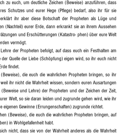
es Schutzes und eurer Hege (Pflege) bedarf, also ihr für sie 
t 16
Abschnitt 17
Abschnitt 18
Abschnitt 19
erklärt ihr aber diese Botschaft der Propheten als Lüge und 
den (Nachteil) eurer Erde, dann erkrankt sie an ihrem Aussehen 
zungen und Erschütterungen (Katastro- phen) über eure Welt 
erden vermögt.
der Quelle der Liebe (Schöpfung) eigen wird, so ihr euch nicht 
rde findet.
 weil ihr nicht die Wahrheit wissen, sondern euren Ausartungen 
en (Beweise und Lehre) der Propheten und der Zeichen der Zeit, 
eurer Welt, so sie daran leiden und zugrunde gehen wird, wie ihr 
e eigenen Gewinne (Errungenschaften) zugrunde richtet.
eben) in Wohlgefallenheit habt.