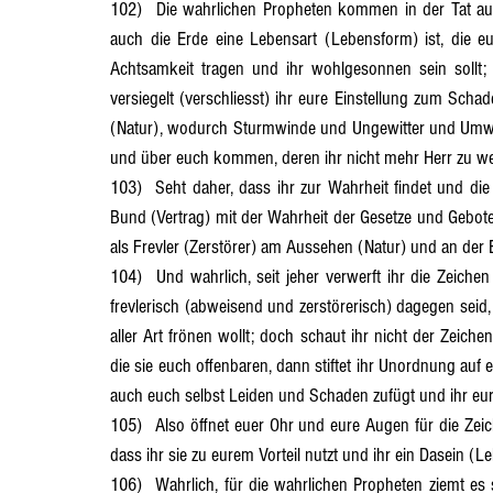
102)	Die wahrlichen Propheten kommen in der Tat auch zu euch, um deutliche Zeichen (Beweise) anzuführen, dass 
auch die Erde eine Lebensart (Lebensform) ist, die eur
Abschnitt 13
Abschnitt 14
Abschnitt 15
Abschnit
Achtsamkeit tragen und ihr wohlgesonnen sein sollt; 
versiegelt (verschliesst) ihr eure Einstellung zum Scha
(Natur), wodurch Sturmwinde und Ungewitter und Umwäl
Abschnitt 20
Abschnitt 21
und über euch kommen, deren ihr nicht mehr Herr zu w
103)	Seht daher, dass ihr zur Wahrheit findet und die Lehre der Propheten befolgt, auf dass euch ein Festhalten am 
Bund (Vertrag) mit der Wahrheit der Gesetze und Gebote 
als Frevler (Zerstörer) am Aussehen (Natur) und an der E
104)	Und wahrlich, seit jeher verwerft ihr die Zeichen (Beweise), die euch die wahrlichen Propheten bringen, so ihr 
frevlerisch (abweisend und zerstörerisch) dagegen seid,
aller Art frönen wollt; doch schaut ihr nicht der Zeich
die sie euch offenbaren, dann stiftet ihr Unordnung auf 
auch euch selbst Leiden und Schaden zufügt und ihr eur
105)	Also öffnet euer Ohr und eure Augen für die Zeichen (Beweise), die euch die wahrlichen Propheten bringen, auf 
dass ihr sie zu eurem Vorteil nutzt und ihr ein Dasein (L
106)	Wahrlich, für die wahrlichen Propheten ziemt es sich nicht, dass sie von der Wahrheit anderes als die Wahrheit 