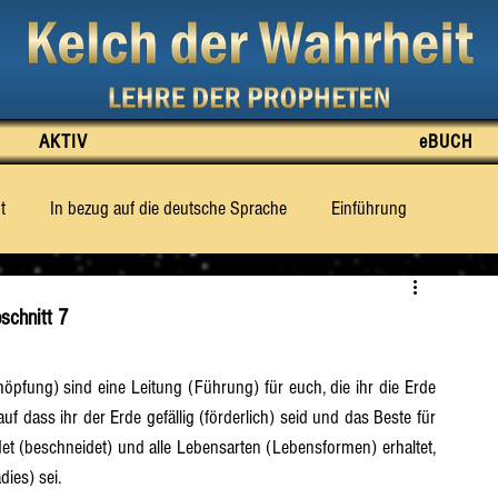
AKTIV
eBUCH
t
In bezug auf die deutsche Sprache
Einführung
e Wahrheit zu sagen weiss
Was für das Dritte Jahrtausend prop
schnitt 7
tt 2
Abschnitt 3
Abschnitt 4
Abschnitt 5
f dass ihr der Erde gefällig (förderlich) seid und das Beste für 
det (beschneidet) und alle Lebensarten (Lebensformen) erhaltet, 
Abschnitt 10
Abschnitt 11
Abschnitt 12
ies) sei.