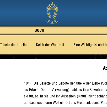
BUCH
Tabelle der Inhalte
Kelch der Wahrheit
Eine Wichtige Nachrich
Vorwort
Gut oder Böse – was ist des Mensche
Was di
Ab
‹Billy› Eduard Albert Meier [BEAM]
Abschnitt 1
Abschni
101)	Die Gesetze und Gebote der Quelle der Liebe (Schöpfung) sind eine Leitung (Führung) für euch, die ihr die Erde 
als Erbe in Obhut (Verwaltung) habt als ihre Bewohner, au
sie tut, so ihr sie und ihr Aussehen (Natur) nicht schän
Abschnitt 6
Abschnitt 7
Abschnitt 8
Abschnitt 9
auf dass euch eure Welt ein Ort des Freudenlebens (Parad