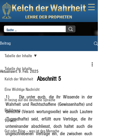
Beitrag
Tabelle der Inhalte
Tabelle der Inhalte
Aktualisiert:
9. Feb. 2025
Abschnitt 5
Kelch der Wahrheit
Eine Wichtige Nachricht
1)	Die unter euch, die ihr Wissende in der 
In bezug auf die deutsche Sprache
Wahrheit und Rechtschaffene (Gewissenhafte) und 
Einführung
Gerechte (Verant- wortungsvolle) wie auch Lautere 
(Tugendhafte) seid, erfüllt eure Verträge, die ihr 
Vorwort
untereinander abschliesst, doch haltet auch die 
Gut oder Böse – was ist des Mensche
ungeschriebenen Verträge ein, die zwischen euch 