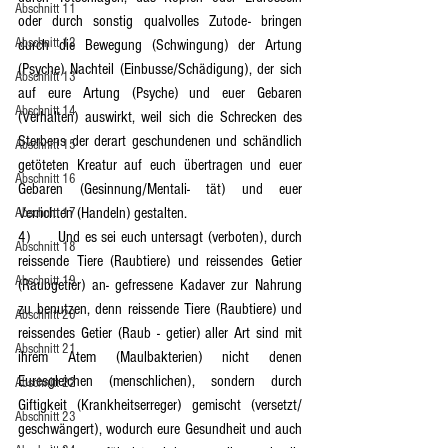
Abschnitt 11
oder durch sonstig qualvolles Zutode- bringen 
Abschnitt 12
durch die Bewegung (Schwingung) der Artung 
(Psyche) Nachteil (Einbusse/Schädigung), der sich 
Abschnitt 13
auf eure Artung (Psyche) und euer Gebaren 
Abschnitt 14
(Verhalten) auswirkt, weil sich die Schrecken des 
Sterbens der derart geschundenen und schändlich 
Abschnitt 15
getöteten Kreatur auf euch übertragen und euer 
Abschnitt 16
Gebaren (Gesinnung/Mentali- tät) und euer 
Verrichten (Handeln) gestalten.
Abschnitt 17
4)	Und es sei euch untersagt (verboten), durch 
Abschnitt 18
reissende Tiere (Raubtiere) und reissendes Getier 
Abschnitt 19
(Raubgetier) an- gefressene Kadaver zur Nahrung 
zu benutzen, denn reissende Tiere (Raubtiere) und 
Abschnitt 20
reissendes Getier (Raub - getier) aller Art sind mit 
Abschnitt 21
ihrem Atem (Maulbakterien) nicht denen 
Euresgleichen (menschlichen), sondern durch 
Abschnitt 22
Giftigkeit (Krankheitserreger) gemischt (versetzt/ 
Abschnitt 23
geschwängert), wodurch eure Gesundheit und auch 