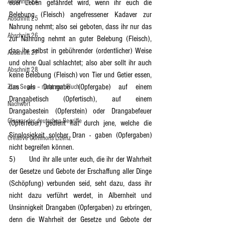
Abschnitt 24
euer Leben gefährdet wird, wenn ihr euch die 
Belebung (Fleisch) angefressener Kadaver zur 
Abschnitt 25
Nahrung nehmt; also sei geboten, dass ihr nur das 
Abschnitt 26
zur Nahrung nehmt an guter Belebung (Fleisch), 
das ihr selbst in gebührender (ordentlicher) Weise 
Abschnitt 27
und ohne Qual schlachtet; also aber sollt ihr auch 
Abschnitt 28
keine Belebung (Fleisch) von Tier und Getier essen, 
das als Drangabe (Opfergabe) auf einem 
Zum Segen – nicht zum Fluch
Drangabetisch (Opfertisch), auf einem 
Nachwort
Drangabestein (Opferstein) oder Drangabefeuer 
Glossar der deutschen Begriffe
(Opferfeuer) gedient hat durch jene, welche die 
Sinnlosigkeit solcher Dran - gaben (Opfergaben) 
Creative Commons Lizenz
nicht begreifen können.
5)	Und ihr alle unter euch, die ihr der Wahrheit 
der Gesetze und Gebote der Erschaffung aller Dinge 
(Schöpfung) verbunden seid, seht dazu, dass ihr 
nicht dazu verführt werdet, in Albernheit und 
Unsinnigkeit Drangaben (Opfergaben) zu erbringen, 
denn die Wahrheit der Gesetze und Gebote der 