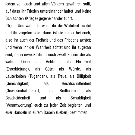
jedem von euch und allen Völkern gewähren sollt, 
auf dass ihr Frieden untereinander haltet und keine 
Schlachten (Kriege) gegeneinander führt.
25)	Und wahrlich, wenn ihr der Wahrheit achtet 
und ihr zugetan seid, dann ist sie immer bei euch, 
also ihr auch der Freiheit und des Friedens achtet; 
und wenn ihr der Wahrheit achtet und ihr zugetan 
seid, dann erweckt ihr in euch zwölf Führer, die als 
wahre Liebe, als Achtung, als Ehrfurcht 
(Ehrerbietung), als Güte, als Würde, als 
Lauterkeiten (Tugenden), als Treue, als Billigkeit 
(Gerechtigkeit), als Rechtschaffenheit 
(Gewissenhaftigkeit), als Redlichkeit, als 
Bescheidenheit und als Schuldigkeit 
(Verantwortung) euch zu jeder Zeit begleiten und 
euer Handeln in eurem Dasein (Leben) bestimmen.
26)	Seht, die Wahrheit ist immer bei euch, doch 
ihr müsst sie euch eigen machen, denn allein das 
Dabeisein der Wahrheit bringt keinen Nutzen 