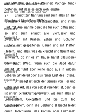
und der Urquelle aller Weisheit (Schöp- fung) 
Was die Wahrheit zu sagen weiss
bestehen, auf dass es euch wohl ergehe.
Was für das Dritte Jahrtausend prop
2)	Erlaubt zur Nahrung sind euch alles an Tier 
‹Billy› Eduard Albert Meier [BEAM]
(Säugetier) und Getier (Nichtsäugetier) und ihrem 
Blut, mit Aus- nahme derer, die für euch giftig sind; 
Abschnitt 1
so sind euch erlaubt alle Vierfüssler und 
Abschnitt 2
Zweifüssler mit Krallen, Zehen und Schuhen 
(Hufen), mit gespaltenen Klauen und mit Platten 
Abschnitt 3
(Tellern), und alles, was da kreucht und fleucht und 
Abschnitt 4
schwimmt, ob ihr es im Hause haltet (Haustiere) 
oder erjagt (Wild), wenn euch die Jagd dafür 
Abschnitt 5
erlaubt ist; führt aber keine Jagd aus in wildem 
Abschnitt 6
Gebaren (Wilderei) oder aus reiner Lust des Tötens.
Abschnitt 7
3)	Untersagt ist euch der Genuss von Tier und 
Getier aller Art, das von selbst verendet ist, denn es 
Abschnitt 8
ist unrein (krank/giftig/verwest), wie auch alles an 
Abschnitt 9
Erdrosseltem, Geköpftem und bis zum Tod 
Geschlagenem, denn die Belebung (Fleisch) leidet 
Abschnitt 10
durch Totschlagen, das Köpfen oder Erdrosseln 