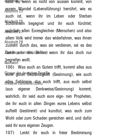
Abschnitt 24
dass es, wenn es nicht von aussen kommt, von 
eurem Wandel (Lebensführung) herrührt, wie es 
Abschnitt 25
auch ist, wenn ihr im Leben oder Sterben 
Abschnitt 26
Schlimmem begegnet und ihr euch fürchtet; 
wahrlich, allen Euresgleichen (Menschen) und also 
Abschnitt 27
allem Volk wird immer das widerfahren, was ihnen 
Abschnitt 28
zusteht durch das, was sie verdienen, sei es des 
Guten oder des Bösen, wenn ihr das doch nur 
Zum Segen – nicht zum Fluch
begreifen wollt.
Nachwort
106)	Was euch an Gutem trifft, kommt alles aus 
Glossar der deutschen Begriffe
eurer guten Beständigkeit (Gesinnung), wie auch 
alles Schlimme, das euch trifft, aus euch selbst 
Creative Commons Lizenz
(aus eigener Denkweise/Gesinnung) kommt; 
wahrlich, ihr seid euch eure eige- nen Propheten, 
die ihr euch in allen Dingen eures Lebens selbst 
aufteilt (bestimmt) und kundtut, was euch zum 
Wohl oder zum Schaden gereichen wird, und dafür 
seid ihr eure eigenen Zeugen.
107)	Lenkt ihr euch in freier Bestimmung 