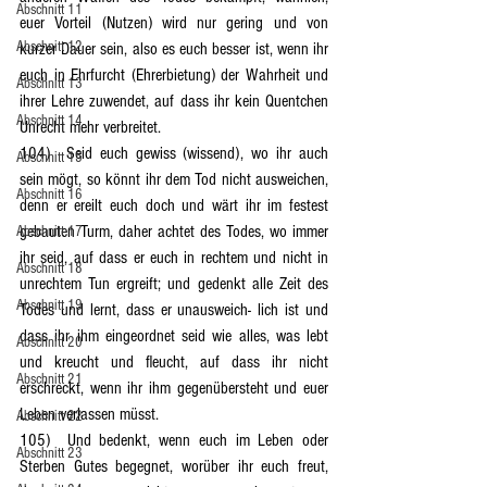
Abschnitt 11
euer Vorteil (Nutzen) wird nur gering und von 
Abschnitt 12
kurzer Dauer sein, also es euch besser ist, wenn ihr 
euch in Ehrfurcht (Ehrerbietung) der Wahrheit und 
Abschnitt 13
ihrer Lehre zuwendet, auf dass ihr kein Quentchen 
Abschnitt 14
Unrecht mehr verbreitet.
104)	Seid euch gewiss (wissend), wo ihr auch 
Abschnitt 15
sein mögt, so könnt ihr dem Tod nicht ausweichen, 
Abschnitt 16
denn er ereilt euch doch und wärt ihr im festest 
gebauten Turm, daher achtet des Todes, wo immer 
Abschnitt 17
ihr seid, auf dass er euch in rechtem und nicht in 
Abschnitt 18
unrechtem Tun ergreift; und gedenkt alle Zeit des 
Abschnitt 19
Todes und lernt, dass er unausweich- lich ist und 
dass ihr ihm eingeordnet seid wie alles, was lebt 
Abschnitt 20
und kreucht und fleucht, auf dass ihr nicht 
Abschnitt 21
erschreckt, wenn ihr ihm gegenübersteht und euer 
Leben verlassen müsst.
Abschnitt 22
105)	Und bedenkt, wenn euch im Leben oder 
Abschnitt 23
Sterben Gutes begegnet, worüber ihr euch freut, 