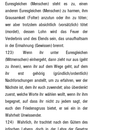
Euresgleichen (Menschen) steht es zu, einen 
anderen Euresgleichen (Menschen) zu harmen, ihm 
Grausamkeit (Folter) anzutun oder ihn zu töten; 
wer aber trotzdem absichtlich (vorsätzlich) tötet 
(mordet), dessen Lohn wird das Feuer der 
Verderbnis und des Elends sein, das unaufhaltsam 
in der Ermahnung (Gewissen) brennt.
123)	Wenn ihr unter Euresgleichen 
(Mitmenschen) einhergeht, dann zieht nur aus (geht 
zu ihnen), wenn ihr auf dem Wege geht, auf dem 
ihr erst gehörig (gründlich/ordentlich) 
Nachforschungen anstellt, um zu erfahren, wer der 
Nächste ist, dem ihr euch zuwendet; also überdenkt 
zuerst, welche Worte ihr wählen wollt, wenn ihr ihm 
begegnet, auf dass ihr nicht zu jedem sagt, der 
euch den Friedensgruss bietet, er sei ein in der 
Wahrheit Unwissender.
124)	Wahrlich, ihr trachtet nach den Gütern des 
irdischen Lebens, doch in der Lehre der Gesetze 