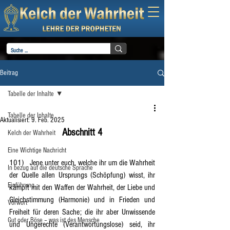
Beitrag
Tabelle der Inhalte
Tabelle der Inhalte
Aktualisiert:
9. Feb. 2025
Abschnitt 4
Kelch der Wahrheit
Eine Wichtige Nachricht
101)	Jene unter euch, welche ihr um die Wahrheit 
In bezug auf die deutsche Sprache
der Quelle allen Ursprungs (Schöpfung) wisst, ihr 
Einführung
kämpft mit den Waffen der Wahrheit, der Liebe und 
Gleichstimmung (Harmonie) und in Frieden und 
Vorwort
Freiheit für deren Sache; die ihr aber Unwissende 
Gut oder Böse – was ist des Mensche
und Ungerechte (Verantwortungslose) seid, ihr 