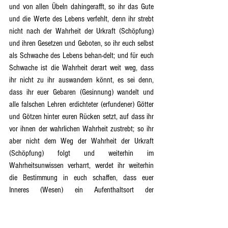
und von allen Übeln dahingerafft, so ihr das Gute 
und die Werte des Lebens verfehlt, denn ihr strebt 
nicht nach der Wahrheit der Urkraft (Schöpfung) 
und ihren Gesetzen und Geboten, so ihr euch selbst 
als Schwache des Lebens behan-delt; und für euch 
Schwache ist die Wahrheit derart weit weg, dass 
ihr nicht zu ihr auswandern könnt, es sei denn, 
dass ihr euer Gebaren (Gesinnung) wandelt und 
alle falschen Lehren erdichteter (erfundener) Götter 
und Götzen hinter euren Rücken setzt, auf dass ihr 
vor ihnen der wahrlichen Wahrheit zustrebt; so ihr 
aber nicht dem Weg der Wahrheit der Urkraft 
(Schöpfung) folgt und weiterhin im 
Wahrheitsunwissen verharrt, werdet ihr weiterhin 
die Bestimmung in euch schaffen, dass euer 
Inneres (Wesen) ein Aufenthaltsort der 
Schattenwelt (Hölle) ist, von deren Feuer ihr 
aufgefressen werdet.
128)	Und der Schwachheit unter euch sind viele 