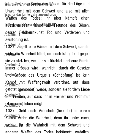
kämpft für die Sache des Bösen, für die Lüge und 
Was die Wahrheit zu sagen weiss
Unwahrheit mit dem Schwert und also mit allen 
Was für das Dritte Jahrtausend prop
Waffen des Todes; ihr aber kämpft einen 
‹Billy› Eduard Albert Meier [BEAM]
aussichtslosen Kampf als Freunde des Bösen, 
dessen Feldherrnkunst Tod und Verderben und 
Abschnitt 1
Zerstörung ist.
Abschnitt 2
102)	Zügelt eure Hände mit dem Schwert, das ihr 
wider die Wahrheit führt, um euch kämpfend gegen 
Abschnitt 3
sie zu stel- len, weil ihr sie fürchtet und eure Furcht 
Abschnitt 4
immer grösser wird; wahrlich, durch die Gesetze 
und Gebote des Urquells (Schöpfung) ist kein 
Abschnitt 5
Kampf mit Waffengewalt verordnet, auf dass 
Abschnitt 6
getötet (gemordet) werde, sondern sie fordern Liebe 
Abschnitt 7
und Frieden, auf dass ihr in Freiheit und Wohlmut 
(Harmonie) leben mögt.
Abschnitt 8
103)	Gebt euch Aufschub (beendet) in eurem 
Abschnitt 9
Kampf wider die Wahrheit, denn ihr unter euch, 
welche ihr die Wahrheit mit dem Schwert und 
Abschnitt 10
anderen Waffen des Todes bekämpft, wahrlich, 