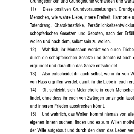
Grundgedanken und Grundgefühle vorhanden und warten 
11)	Diese positiven Grundvoraussetzungen, Grundgedanken und Grundgefühle sind hohe innere Werte von euch 
Menschen, wie wahre Liebe, innere Freiheit, Harmonie un
Tatendrang, Charakterstärke, Persönlichkeitsentwic
schöpferischen Gesetzen und Geboten, nach der Erfül
wollen und nach dem, selbst sein zu wollen.
12)	Wahrlich, ihr Menschen werdet von euren Trieben gejagt, doch nach deren Sinn müsst ihr selbst suchen, denn 
durch die schöpferischen Gesetze und Gebote ist euch di
ergründet und daraufhin das Ganze entscheidet.
13)	Also entscheidet ihr auch selbst, wenn ihr von Wut befallen werdet, dass ihr wieder um Versöhnung ringt, nicht 
von Hass ergriffen werdet, damit ihr die Liebe in euch 
14)	Oft schleicht sich Melancholie in euch Menschen ein, doch nur, damit ihr zu den Gründen der wahren Freude 
findet, ohne dass ihr euch von Zwängen umzingeln lasst 
und innerem Frieden ausstrecken könnt.
15)	Und wahrlich, das Wollen kommt niemals von allein, denn in Wahrheit müsst ihr das, was ihr als Mensch wollt, im 
eigenen Innern suchen, finden und es zum Willen motiv
der Wille aufgebaut und durch den dann das Leben ver