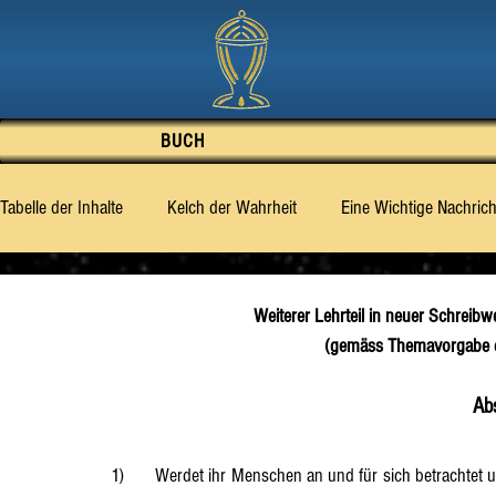
BUCH
Tabelle der Inhalte
Kelch der Wahrheit
Eine Wichtige Nachrich
Vorwort
Gut oder Böse – was ist des Mensche
Was di
Weiterer Lehrteil in neuer Schreibw
(gemäss Themavorgabe du
‹Billy› Eduard Albert Meier [BEAM]
Abschnitt 1
Abschni
Ab
Abschnitt 6
Abschnitt 7
Abschnitt 8
Abschnitt 9
1)	Werdet ihr Menschen an und für sich betrachtet und analysiert, dann ist festzustellen, dass sich keiner unter euch 