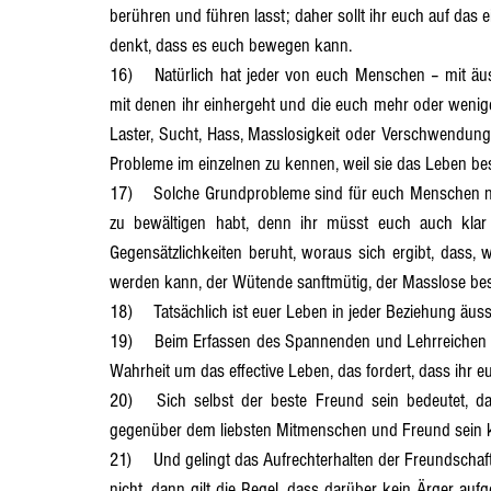
berühren und führen lasst; daher sollt ihr euch auf das e
denkt, dass es euch bewegen kann.
16)	Natürlich hat jeder von euch Menschen – mit äusserst wenigen Ausnahmen – ganz bestimmte Grundprobleme, 
mit denen ihr einhergeht und die euch mehr oder weniger 
Laster, Sucht, Hass, Masslosigkeit oder Verschwendungs
Probleme im einzelnen zu kennen, weil sie das Leben b
17)	Solche Grundprobleme sind für euch Menschen nicht nur die grössten Aufgaben und Herausforderungen, die ihr 
zu bewältigen habt, denn ihr müsst euch auch klar
Gegensätzlichkeiten beruht, woraus sich ergibt, dass, 
werden kann, der Wütende sanftmütig, der Masslose bes
18)	Tatsächlich ist euer Leben in jeder Beziehung 
19)	Beim Erfassen des Spannenden und Lehrreichen geht es jedoch nicht nur um diese beiden Faktoren, sondern in 
Wahrheit um das effective Leben, das fordert, dass ihr 
20)	Sich selbst der beste Freund sein bedeutet, dass ihr gegenüber euch selbst so seid, wie ihr es manchmal 
gegenüber dem liebsten Mitmenschen und Freund sein 
21)	Und gelingt das Aufrechterhalten der Freundschaft zu euch selbst an einem Tag nicht oder gar zwei- oder drei- mal 
nicht, dann gilt die Regel, dass darüber kein Ärger auf