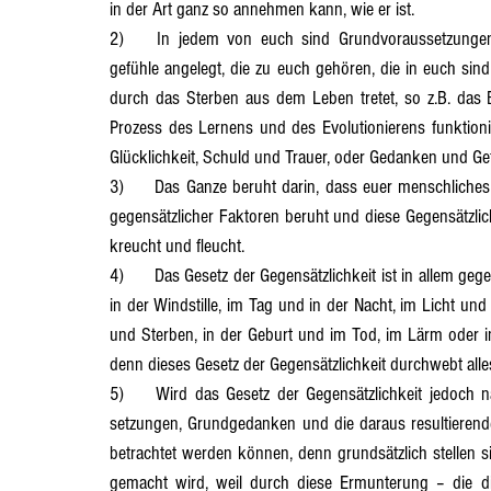
in der Art ganz so annehmen kann, wie er ist.
2)	In jedem von euch sind Grundvoraussetzungen und Grundgedanken wie auch daraus resultierende Grund- 
Abschnitt 13
Abschnitt 14
Abschnitt 15
Abschnit
gefühle angelegt, die zu euch gehören, die in euch sind
durch das Sterben aus dem Leben tretet, so z.B. das
Prozess des Lernens und des Evolutionierens funktioni
Abschnitt 20
Abschnitt 21
Glücklichkeit, Schuld und Trauer, oder Gedanken und Gef
3)	Das Ganze beruht darin, dass euer menschliches Leben – wie alles Leben überhaupt – auf einem Wechselspiel 
gegensätzlicher Faktoren beruht und diese Gegensätzlichk
kreucht und fleucht.
4)	Das Gesetz der Gegensätzlichkeit ist in allem gegeben, sei es in der Ebbe und Flut der Meere, sei es im Wind und 
in der Windstille, im Tag und in der Nacht, im Licht un
und Sterben, in der Geburt und im Tod, im Lärm oder in 
denn dieses Gesetz der Gegensätzlichkeit durchwebt alles
5)	Wird das Gesetz der Gegensätzlichkeit jedoch näher betrachtet, dann ist zu erkennen, dass die Grundvoraus- 
setzungen, Grundgedanken und die daraus resultieren
betrachtet werden können, denn grundsätzlich stellen s
gemacht wird, weil durch diese Ermunterung – die d