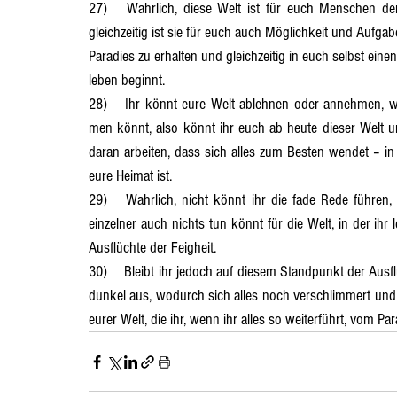
27)	Wahrlich, diese Welt ist für euch Menschen der Erde eine Gefährdung in bezug auf mancherlei Dinge, doch 
gleichzeitig ist sie für euch auch Möglichkeit und Aufgabe 
Paradies zu erhalten und gleichzeitig in euch selbst ein
leben beginnt.
28)	Ihr könnt eure Welt ablehnen oder annehmen, wie ihr auch die gute Welt in euch selbst ablehnen oder anneh- 
men könnt, also könnt ihr euch ab heute dieser Welt un
daran arbeiten, dass sich alles zum Besten wendet – in 
eure Heimat ist.
29)	Wahrlich, nicht könnt ihr die fade Rede führen, dass ihr an euch selbst nichts zum Besseren ändern und als 
einzelner auch nichts tun könnt für die Welt, in der ih
Ausflüchte der Feigheit.
30)	Bleibt ihr jedoch auf diesem Standpunkt der Ausflüchte und Feigheit stehen, dann sieht es in der Tat in euch sehr 
dunkel aus, wodurch sich alles noch verschlimmert und 
eurer Welt, die ihr, wenn ihr alles so weiterführt, vom Pa