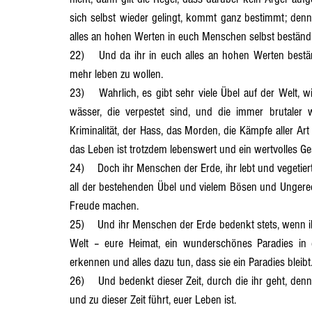
sich selbst wieder gelingt, kommt ganz bestimmt; den
alles an hohen Werten in euch Menschen selbst beständig
22)	Und da ihr in euch alles an hohen Werten beständig machen könnt, gibt es keinen Grund, in dieser Welt nicht 
mehr leben zu wollen.
23)	Wahrlich, es gibt sehr viele Übel auf der Welt, wie die Luft, der Boden, die Natur, die Flüsse und sonstigen Ge- 
wässer, die verpestet sind, und die immer brutaler w
Kriminalität, der Hass, das Morden, die Kämpfe aller A
das Leben ist trotzdem lebenswert und ein wertvolles G
24)	Doch ihr Menschen der Erde, ihr lebt und vegetiert nicht dahin, wenn ihr euch um euer Dasein bemüht – und trotz 
all der bestehenden Übel und vielem Bösen und Ungerecht
Freude machen.
25)	Und ihr Menschen der Erde bedenkt stets, wenn ihr in Freude oder Leid seid, diese Welt, an der ihr leidet, ist eure 
Welt – eure Heimat, ein wunderschönes Paradies in 
erkennen und alles dazu tun, dass sie ein Paradies bleibt
26)	Und bedenkt dieser Zeit, durch die ihr geht, denn sie ist eure Zeit, wie dieses Leben, das ihr jetzt auf dieser Welt 
und zu dieser Zeit führt, euer Leben ist.