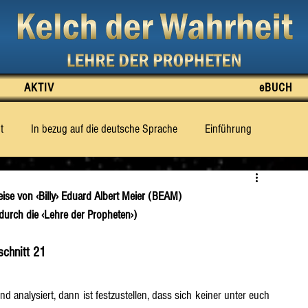
AKTIV
eBUCH
t
In bezug auf die deutsche Sprache
Einführung
e Wahrheit zu sagen weiss
Was für das Dritte Jahrtausend prop
eise von ‹Billy› Eduard Albert Meier (BEAM)
rch die ‹Lehre der Propheten›)
tt 2
Abschnitt 3
Abschnitt 4
Abschnitt 5
schnitt 21
Abschnitt 10
Abschnitt 11
Abschnitt 12