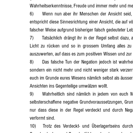
Wahrheitserkenntnisse, Freude und immer mehr und mehr
6)	Wenn nun aber ihr Menschen der Ansicht seid, dass ihr euch selbst nicht umfänglich annehmen könnt, dann 
entspricht diese Sinnesrichtung einer Ansicht, die auf v
falscher Weise aufgrund bisheriger falsch gedeuteter 
7)	Tatsächlich drängt ihr in der Regel selbst dazu, alles und jedes, was euch begegnet oder zustösst, ins negative 
Licht zu rücken und so in grossem Umfang alles zu n
auszuwerten, auf dass es zum positiven Wissen und zur 
8)	Das falsche Tun der Negation jedoch ist wahrheitlich nicht die Tiefe der Selbstablehnung von euch Menschen, 
sondern ein nicht mehr und nicht weniger stark verzerrt
euch im Grunde eures Wesens nämlich selbst als äusserst
Ansichten ins Gegenteilige umwälzen wollt.
9)	Wahrheitlich sind nämlich in jedem von euch Menschen gemäss dem Gesetz der Gegensätzlichkeit nicht nur 
selbsterschaffene negative Grundvoraussetzungen, Grun
nur dass diese in der Regel verdeckt und durch Nega
verformt sind.
10)	Trotz des Verdeckt- und Überlagertseins durch Negatives sind jedoch die positiven Grundvoraussetzungen, 