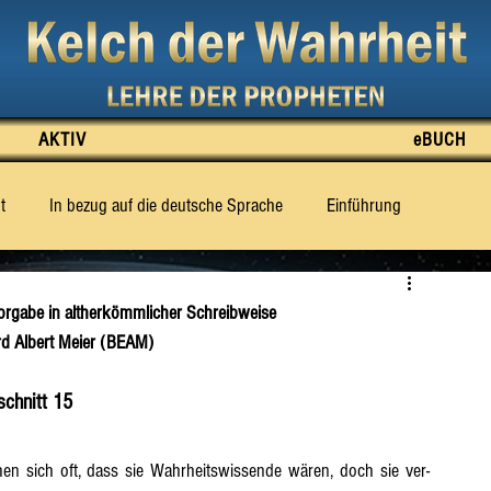
AKTIV
eBUCH
t
In bezug auf die deutsche Sprache
Einführung
e Wahrheit zu sagen weiss
Was für das Dritte Jahrtausend prop
rgabe in altherkömmlicher Schreibweise
ard Albert Meier (BEAM) 
tt 2
Abschnitt 3
Abschnitt 4
Abschnitt 5
schnitt 15
Abschnitt 10
Abschnitt 11
Abschnitt 12