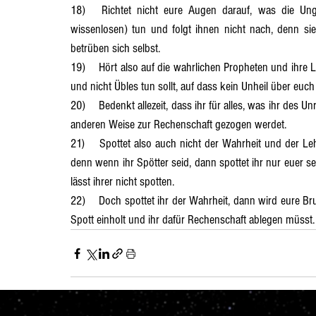
18)	Richtet nicht eure Augen darauf, was die Ungerechten (Verantwortungslosen) und Unrechtschaffenen (Ge- 
wissenlosen) tun und folgt ihnen nicht nach, denn s
betrüben sich selbst.
19)	Hört also auf die wahrlichen Propheten und ihre Lehre, denn sie sind euch deutliche Warner, dass ihr nicht Böses 
und nicht Übles tun sollt, auf dass kein Unheil über euch
20)	Bedenkt allezeit, dass ihr für alles, was ihr des Unrechtens tut, zu seiner Zeit (früher oder später) in der einen oder 
anderen Weise zur Rechenschaft gezogen werdet.
21)	Spottet also auch nicht der Wahrheit und der Lehre der Wahrheit, der Lehre des Geistes, der Lehre des Lebens, 
denn wenn ihr Spötter seid, dann spottet ihr nur euer s
lässt ihrer nicht spotten.
22)	Doch spottet ihr der Wahrheit, dann wird eure Brust (Gedanken und Gefühle) beklommen, wenn euch der eigene 
Spott einholt und ihr dafür Rechenschaft ablegen müsst.