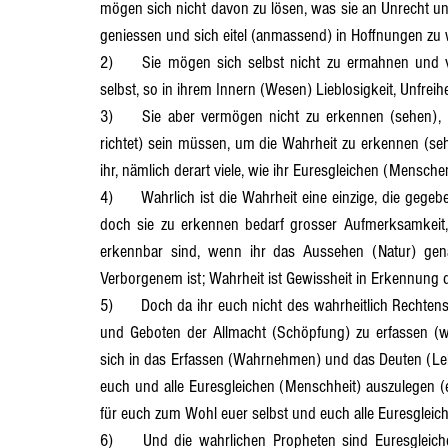
mögen sich nicht davon zu lösen, was sie an Unrecht un
geniessen und sich eitel (anmassend) in Hoffnungen zu 
Abschnitt 13
Abschnitt 14
Abschnitt 15
Abschnit
2)	Sie mögen sich selbst nicht zu ermahnen und verhöhnen sich mit ihren eigenen Hoffnungen und Wünschen 
selbst, so in ihrem Innern (Wesen) Lieblosigkeit, Unfreihe
3)	Sie aber vermögen nicht zu erkennen (sehen), wessen die wahrheitliche Wahrheit ist, also sie belehrt (unter- 
Abschnitt 20
Abschnitt 21
richtet) sein müssen, um die Wahrheit zu erkennen (sehe
ihr, nämlich derart viele, wie ihr Euresgleichen (Menschen
4)	Wahrlich ist die Wahrheit eine einzige, die gegeben ist durch die Gesetze und Gebote der Allmacht (Schöpfung), 
doch sie zu erkennen bedarf grosser Aufmerksamkeit, 
erkennbar sind, wenn ihr das Aussehen (Natur) gena
Verborgenem ist; Wahrheit ist Gewissheit in Erkennung d
5)	Doch da ihr euch nicht des wahrheitlich Rechtens bemüht, alles im Aussehen (Natur) und damit in den Gesetzen 
und Geboten der Allmacht (Schöpfung) zu erfassen (w
sich in das Erfassen (Wahrnehmen) und das Deuten (Lehr
euch und alle Euresgleichen (Menschheit) auszulegen (er
für euch zum Wohl euer selbst und euch alle Euresgleic
6)	Und die wahrlichen Propheten sind Euresgleichen (Menschen) aus eurer Mitte, also sie nicht Gesandte oder 