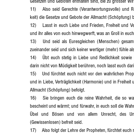
Gesetzen und Geboten enthalten sind, die zu grosser Wir
11)	Also seid Gerechte (Verantwortungsvolle) und Rechtschaffene (Gewissenhafte), die ihr in Billigkeit (Gerechtig - 
keit) die Gesetze und Gebote der Allmacht (Schöpfung) b
12)	Lasst in euch Liebe und Frieden, Freiheit und Verträglichkeit (Harmonie) einkehren, so ihr darin geborgen seid 
und ihr alles von euch hinwegwerft, was an Groll in euc
13)	Und seid als Euresgleichen (Menschen) gesamthaft wie Brüder und Schwestern zueinander, so ihr in Liebe 
zueinander seid und sich keiner wertiger (mehr) fühle al
14)	Übt euch stetig in Liebe und Redlichkeit sowie in Barmherzigkeit (Menschlichkeit) zueinander und lasst euch 
darin nicht von Müdigkeit berühren, noch lasst euch dari
15)	Und fürchtet euch nicht vor den wahrlichen Propheten, denn sie bringen euch frohe Kunde, dass ihr des Guten 
und in Liebe, Verträglichkeit (Harmonie) und in Freiheit
Allmacht (Schöpfung) befolgt.
16)	Sie bringen euch die reine Wahrheit, die so wahrhaftig (unverfälscht) ist wie das Licht der Sonne, das euch 
bescheint und wärmt; und fürwahr, in euch soll die Wahr
Übel und Bösen und von allem Unrecht, des Unger
(Gewissenlosen) befreit seid.
17)	Also folgt der Lehre der Propheten, fürchtet eu