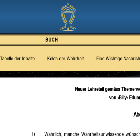
BUCH
Tabelle der Inhalte
Kelch der Wahrheit
Eine Wichtige Nachrich
Vorwort
Gut oder Böse – was ist des Mensche
Was di
Neuer Lehreteil gemäss Themenvo
von ‹Billy› Edu
‹Billy› Eduard Albert Meier [BEAM]
Abschnitt 1
Abschni
Ab
Abschnitt 6
Abschnitt 7
Abschnitt 8
Abschnitt 9
1)	Wahrlich, manche Wahrheitsunwissende wünschen sich oft, dass sie Wahrheitswissende wären, doch sie ver- 