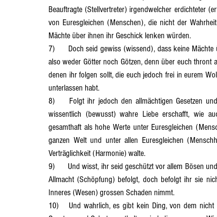
Beauftragte (Stellvertreter) irgendwelcher erdichteter (e
von Euresgleichen (Menschen), die nicht der Wahrheit
Mächte über ihnen ihr Geschick lenken würden.
7)	Doch seid gewiss (wissend), dass keine Mächte über euch walten, durch die euer Geschick bestimmt würde, so 
also weder Götter noch Götzen, denn über euch thront al
denen ihr folgen sollt, die euch jedoch frei in eurem Wo
unterlassen habt.
8)	Folgt ihr jedoch den allmächtigen Gesetzen und Geboten, dann wird es euch wohl ergehen, weil ihr in euch 
wissentlich (bewusst) wahre Liebe erschafft, wie auc
gesamthaft als hohe Werte unter Euresgleichen (Mensch
ganzen Welt und unter allen Euresgleichen (Menschhe
Verträglichkeit (Harmonie) walte.
9)	Und wisst, ihr seid geschützt vor allem Bösen und vor jedem Unheil in euch, wenn ihr die Gesetze und Gebote der 
Allmacht (Schöpfung) befolgt, doch befolgt ihr sie nic
Inneres (Wesen) grossen Schaden nimmt.
10)	Und wahrlich, es gibt kein Ding, von dem nicht grosse Schätze als Richtschnüre (Regeln) in den allmächtigen 