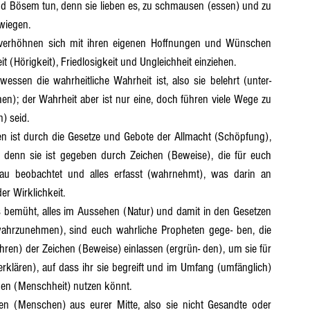
d Bösem tun, denn sie lieben es, zu schmausen (essen) und zu 
wiegen.
t 16
Abschnitt 17
Abschnitt 18
Abschnitt 19
it (Hörigkeit), Friedlosigkeit und Ungleichheit einziehen.
n); der Wahrheit aber ist nur eine, doch führen viele Wege zu 
) seid.
denn sie ist gegeben durch Zeichen (Beweise), die für euch 
u beobachtet und alles erfasst (wahrnehmt), was darin an 
er Wirklichkeit.
ahrzunehmen), sind euch wahrliche Propheten gege- ben, die 
en) der Zeichen (Beweise) einlassen (ergrün- den), um sie für 
klären), auf dass ihr sie begreift und im Umfang (umfänglich) 
hen (Menschheit) nutzen könnt.