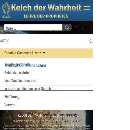
AKTIV
Creative Commons Lizenz
Tabelle der Inhalte
Creative Commons Lizenz
Kelch der Wahrheit
Eine Wichtige Nachricht
In bezug auf die deutsche Sprache
Einführung
Vorwort
Gut oder Böse – was ist des
KELCH DER WAHRHEIT
|
2025 US.FIGU.ORG
Mensche
"Saalome gam naan ben urda, gan njjber asaala hesporoona"
Was die Wahrheit zu sagen
HINWEIS:
DIE HIERIN ENTHALTENEN ERNEUERTEN ENGLISCHEN PDF-, EPUB-, EBOOK- UND ABOOK-
ÜBERSETZUNGEN DIENEN NUR DER BEQUEMLICHKEIT, UND OBWOHL ALLE AUDIOS VOR DER