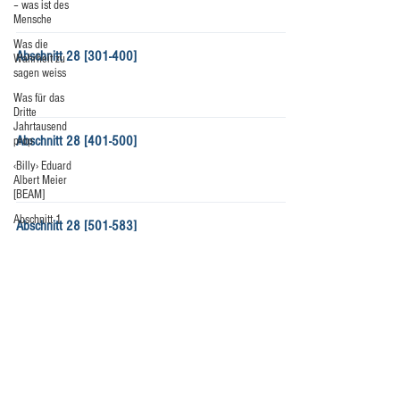
– was ist des
Mensche
Was die
Abschnitt 28 [301-400]
Wahrheit zu
sagen weiss
Was für das
Dritte
Jahrtausend
Abschnitt 28 [401-500]
prop
‹Billy› Eduard
Albert Meier
[BEAM]
Abschnitt 1
Abschnitt 28 [501-583]
Abschnitt 2
Abschnitt 3
Abschnitt 4
Abschnitt 5
Abschnitt 6
Abschnitt 7
KELCH DER WAHRHEIT
|
2025 US.FIGU.ORG
Abschnitt 8
"Saalome gam naan ben urda, gan njjber asaala hesporoona"