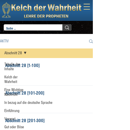
AKTIV
Abschnitt 28
Tabelle der
Abschnitt 28 [1-100]
Inhalte
Kelch der
Wahrheit
Eine Wichtige
Abschnitt 28 [101-200]
Nachricht
In bezug auf die deutsche Sprache
Einführung
Vorwort
Abschnitt 28 [201-300]
Gut oder Böse