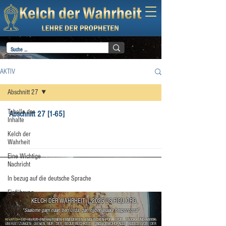
AKTIV
Abschnitt 27
Tabelle der
Abschnitt 27 [1-65]
Inhalte
Kelch der
Wahrheit
Eine Wichtige
Nachricht
In bezug auf die deutsche Sprache
Einführung
KELCH DER WAHRHEIT
|
2025 US.FIGU.ORG
Vorwort
"Saalome gam naan ben urda, gan njjber asaala hesporoona"
Gut oder Böse
HINWEIS:
DIE HIERIN ENTHALTENEN ERNEUERTEN ENGLISCHEN PDF-, EPUB-, EBOOK- UND ABOOK-
ÜBERSETZUNGEN DIENEN NUR DER BEQUEMLICHKEIT, UND OBWOHL ALLE AUDIOS VOR DER