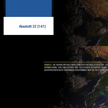
Abschnitt 22 [1-61]
HINWEIS:
DIE HIERIN ENTHALTENEN ERNEUERTEN ENGLISCHEN PDF-, E
VERMISCHUNG VON ENGLISCHEN UND DEUTSCHEN BEGRIFFEN SOWIE D
AUSSPRACHEFEHLER VORHANDEN SEIN KÖNNEN. NUR DIE DEUTSCHE ORI