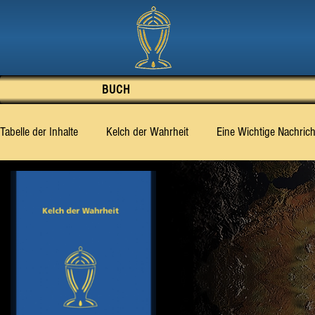
BUCH
Tabelle der Inhalte
Kelch der Wahrheit
Eine Wichtige Nachrich
Was die Wahrheit zu sagen weiss
Was für das Dritte Jahrta
Abschnitt 5
Abschnitt 6
Abschnitt 7
Abschnitt 8
Abschnitt 16
Abschnitt 17
Abschnitt 18
Abschnit