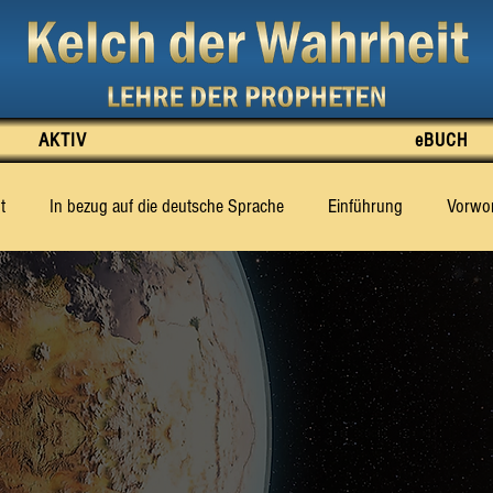
AKTIV
eBUCH
t
In bezug auf die deutsche Sprache
Einführung
Vorwor
usend prop
‹Billy› Eduard Albert Meier [BEAM]
Abschnitt 1
Abschnitt 9
Abschnitt 10
Abschnitt 11
Abschnitt 
t 19
Abschnitt 20
Abschnitt 21