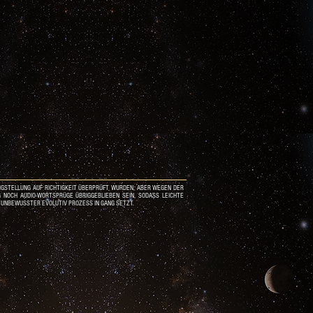
TIGSTELLUNG AUF RICHTIGKEIT ÜBERPRÜFT WURDEN, ABER WEGEN DER
 NOCH AUDIO-WORTSPRÜGE ÜBRIGGEBLIEBEN SEIN, SODASS LEICHTE
 UNBEWUSSTER EVOLUTIV PROZESS IN GANG SETZT.