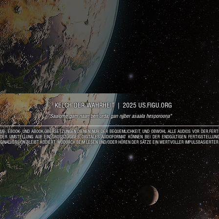
KELCH DER WAHRHEIT
|
2025 US.FIGU.ORG
"Saalome gam naan ben urda, gan njjber asaala hesporoona"
PUB-, EBOOK- UND ABOOK-ÜBERSETZUNGEN DIENEN NUR DER BEQUEMLICHKEIT, UND OBWOHL ALLE AUDIOS VOR DER FER
ER UMSTELLUNG AUF EIN GROSSZÜGIGES DIGITALES AUDIOFORMAT KÖNNEN BEI DER ENDGÜLTIGEN FERTIGSTELLUNG
GINALVERSION BLEIBT KODIERT, WODURCH BEIM LESEN UND/ODER HÖREN DER SÄTZE EIN WERTVOLLER IMPULSBASIERTER